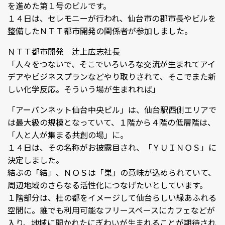
を進めた第１号のビルです。
１４日は、セレモニーが行われ、仙台市の郡市長やビルを
整備したＮＴＴ都市開発の関係者が参加しました。
ＮＴＴ都市開発 辻上広志社長
「人々をつないで、そこでいろいろな交流が生まれてアイ
デアやビジネスプランなどやり取りされて、そこでまた新
しい化学反応。そういう場が生まれれば」
「アーバンネット仙台中央ビル」は、仙台駅西側エリアで
は最大級の規模となっていて、１階から４階の低層階は、
「人と人が集まる共創の場」に。
１４日は、その名称がお披露目され、「ＹＵＩＮＯＳ」に
決定しました。
結ぶの「結」、ＮＯＳは「巣」の意味が込められていて、
周辺地域のさらなる活性化につなげたいとしています。
１階部分は、杜の都をイメージして仙台らしい緑あふれる
空間に。誰でも利用可能なフリースペースにカフェなどが
入り、地域に開かれたにぎわいが生まれることが期待され