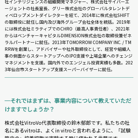
社インテリジェンスの組織開発マネジャー、株式会社サイバーエ
ージェントの社長室長、グリー株式会社のグローバルタレントデ
ィベロップメントダイレクターを経て、2014年に株式会社SHIFT
の取締役に就任し国内及び海外グループ会社全体を統括。2019年
には株式会社ミラティブでのCHRO（最高人事責任者）、2021年
からはベンチャーキャピタルDIMENSION株式会社の取締役兼ゼネ
ラルパートナーに就任。2013年TOMORROW COMPANY INC. / TM
RRWを創業し、アドバイザーや社外取締役として、経営や組織人
事の側面からスタートアップへのIPO支援や上場企業へのチェンジ
マネジメントを支援。国内外でのエンジェル投資実績も多数。202
3年仙台市スタートアップ支援スーパーバイザーに就任。
─それではまずは、事業内容について教えていただ
けますでしょうか？
株式会社VitroVo代表取締役の鈴木郁郎です。私たちの社
名にあるvitroは、よくin vitroと言われるように、「試験
管内の」培養細胞で実験する時に使われる言葉です。一